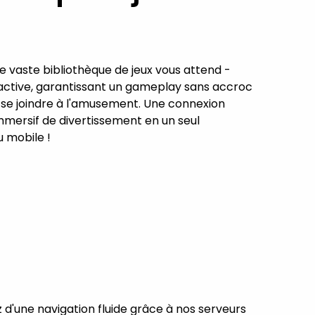
ne vaste bibliothèque de jeux vous attend -
éactive, garantissant un gameplay sans accroc
t se joindre à l'amusement. Une connexion
mmersif de divertissement en un seul
 mobile !
 d'une navigation fluide grâce à nos serveurs