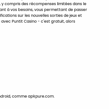
rs, y compris des récompenses limitées dans le
sant à vos besoins, vous permettant de passer
ications sur les nouvelles sorties de jeux et
avec Puntit Casino - c'est gratuit, alors
 Android, comme apkpure.com.