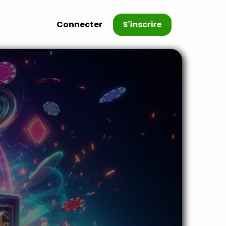
Connecter
S'inscrire