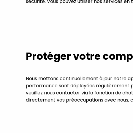
sécurité. Vous pouvez utiliser nos services e
Protéger votre compt
Nous mettons continuellement à jour notre appl
performance sont déployées régulièrement pou
veuillez nous contacter via la fonction de cha
directement vos préoccupations avec nous, ce