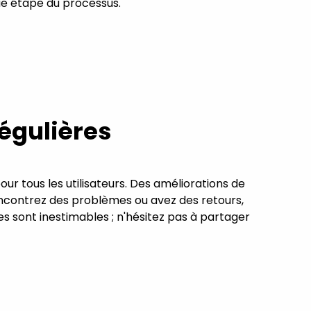
ue étape du processus.
égulières
ur tous les utilisateurs. Des améliorations de
ncontrez des problèmes ou avez des retours,
es sont inestimables ; n'hésitez pas à partager