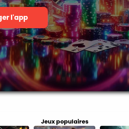
er l'app
Jeux populaires