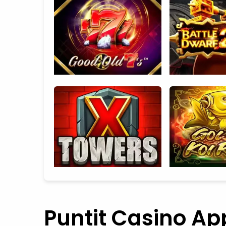
Puntit Casino Ap