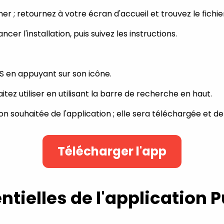
r ; retournez à votre écran d'accueil et trouvez le fichie
cer l'installation, puis suivez les instructions.
OS en appuyant sur son icône.
tez utiliser en utilisant la barre de recherche en haut.
on souhaitée de l'application ; elle sera téléchargée et d
Télécharger l'app
ntielles de l'application 