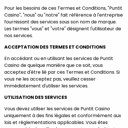
Pour les besoins de ces Termes et Conditions, "Puntit
Casino", "nous" ou "notre" fait référence à l'entreprise
fournissant des services sous son nom de marque.
Les termes "vous" et "votre" désignent l'utilisateur de
nos services.
ACCEPTATION DES TERMES ET CONDITIONS
En accédant ou en utilisant les services de Puntit
Casino de quelque manière que ce soit, vous
acceptez d'être lié par ces Termes et Conditions. Si
vous ne les acceptez pas, veuillez cesser
immédiatement d'utiliser les services.
UTILISATION DES SERVICES
Vous devez utiliser les services de Puntit Casino
uniquement à des fins légales et conformément aux
lois et réglementations applicables. Vous êtes