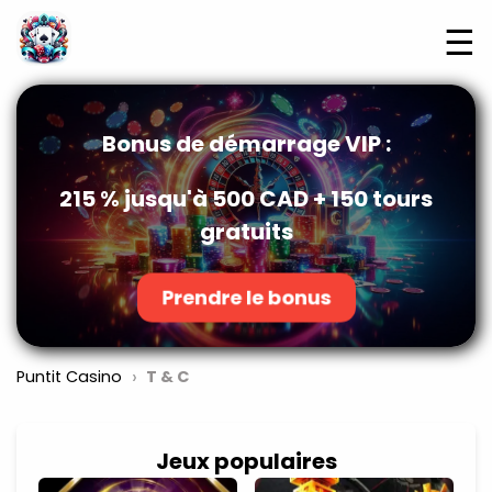
☰
Bonus de démarrage VIP :
215 % jusqu'à 500 CAD + 150 tours
gratuits
Prendre le bonus
›
Puntit Casino
T & C
Jeux populaires